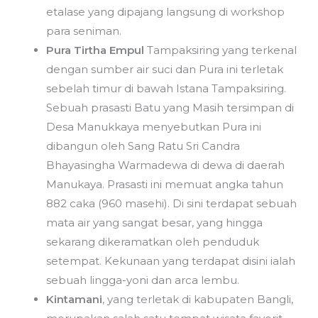
etalase yang dipajang langsung di workshop
para seniman.
Pura Tirtha Empul
Tampaksiring yang terkenal
dengan sumber air suci dan Pura ini terletak
sebelah timur di bawah Istana Tampaksiring.
Sebuah prasasti Batu yang Masih tersimpan di
Desa Manukkaya menyebutkan Pura ini
dibangun oleh Sang Ratu Sri Candra
Bhayasingha Warmadewa di dewa di daerah
Manukaya. Prasasti ini memuat angka tahun
882 caka (960 masehi). Di sini terdapat sebuah
mata air yang sangat besar, yang hingga
sekarang dikeramatkan oleh penduduk
setempat. Kekunaan yang terdapat disini ialah
sebuah lingga-yoni dan arca lembu.
Kintamani
, yang terletak di kabupaten Bangli,