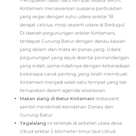
merupakan salah satu tempat wisata favorit.
Kintamani menawarkan suasana perbukitan
yang segar dengan suhu udara sekitar 18
derajat celcius, mirip seperti udara di Bedugul.
Di daerah pegunungan sekitar Kintamani,
terdapat Gunung Batur dengan danau kawah
yang dalam dan mata air panas yang. Udara
pegunungan yang sejuk disertai pemandangan
yang indah, sama indahnya dengan keberadaan
beberapa candi penting, yang telah membuat
Kintamani menjadi salah satu tempat yang tak
terlupakan dalam agenda wisatawan.
Makan siang di Batur Kintamani
restaurant
sambil menikmati keindahan Danau dan
Gunung Batur.
Tegalalang
ini terletak di sebelah utara desa
Ubud sekitar 5 kilometer timur laut Ubud