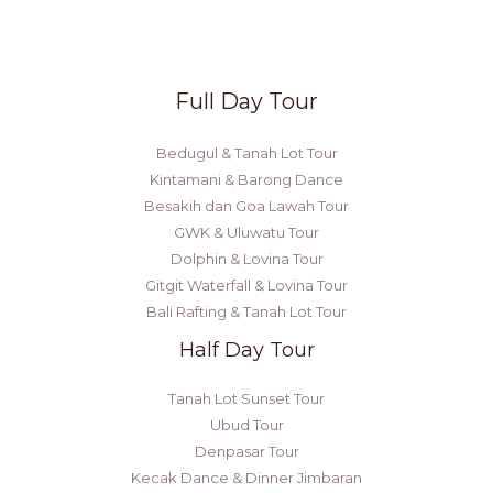
Full Day Tour
Bedugul & Tanah Lot Tour
Kintamani & Barong Dance
Besakih dan Goa Lawah Tour
GWK & Uluwatu Tour
Dolphin & Lovina Tour
Gitgit Waterfall & Lovina Tour
Bali Rafting & Tanah Lot Tour
Half Day Tour
Tanah Lot Sunset Tour
Ubud Tour
Denpasar Tour
Kecak Dance & Dinner Jimbaran