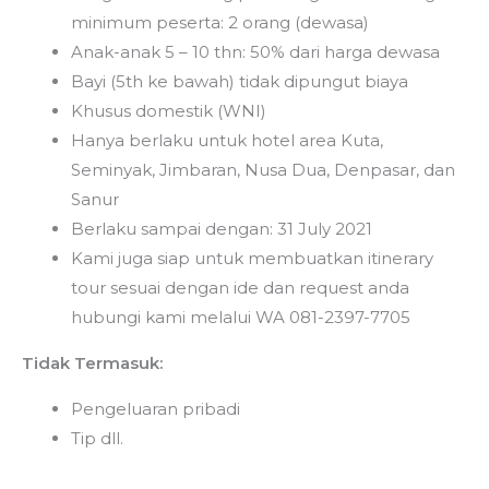
minimum peserta: 2 orang (dewasa)
Anak-anak 5 – 10 thn: 50% dari harga dewasa
Bayi (5th ke bawah) tidak dipungut biaya
Khusus domestik (WNI)
Hanya berlaku untuk hotel area Kuta,
Seminyak, Jimbaran, Nusa Dua, Denpasar, dan
Sanur
Berlaku sampai dengan: 31 July 2021
Kami juga siap untuk membuatkan itinerary
tour sesuai dengan ide dan request anda
hubungi kami melalui WA 081-2397-7705
Tidak Termasuk:
Pengeluaran pribadi
Tip dll.