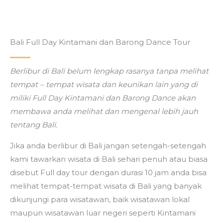
Bali Full Day Kintamani dan Barong Dance Tour
Berlibur di Bali belum lengkap rasanya tanpa melihat
tempat – tempat wisata dan keunikan lain yang di
miliki Full Day Kintamani dan Barong Dance akan
membawa anda melihat dan mengenal lebih jauh
tentang Bali.
Jika anda berlibur di Bali jangan setengah-setengah
kami tawarkan wisata di Bali sehari penuh atau biasa
disebut Full day tour dengan durasi 10 jam anda bisa
melihat tempat-tempat wisata di Bali yang banyak
dikunjungi para wisatawan, baik wisatawan lokal
maupun wisatawan luar negeri seperti Kintamani