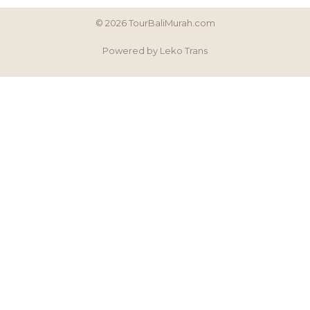
© 2026 TourBaliMurah.com
Powered by Leko Trans