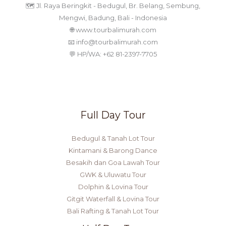
🗺️ Jl. Raya Beringkit - Bedugul, Br. Belang, Sembung,
Mengwi, Badung, Bali - Indonesia
🌐 www.tourbalimurah.com
📧 info@tourbalimurah.com
💬 HP/WA: +62 81-2397-7705
Full Day Tour
Bedugul & Tanah Lot Tour
Kintamani & Barong Dance
Besakih dan Goa Lawah Tour
GWK & Uluwatu Tour
Dolphin & Lovina Tour
Gitgit Waterfall & Lovina Tour
Bali Rafting & Tanah Lot Tour