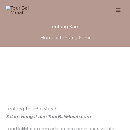
Skip
to
content
Tentang Kami
Home
Tentang Kami
Tentang TourBaliMurah
Salam Hangat dari TourBaliMurah.com
TourBaliMurah.com adalah biro perjalanan wisata